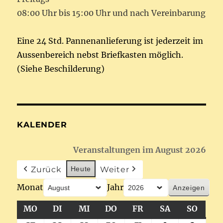
08:00 Uhr bis 15:00 Uhr und nach Vereinbarung
Eine 24 Std. Pannenanlieferung ist jederzeit im
Aussenbereich nebst Briefkasten möglich.
(Siehe Beschilderung)
KALENDER
Veranstaltungen im August 2026
Zurück
Heute
Weiter
Monat
Jahr
MO
MONTAG
DI
DIENSTAG
MI
MITTWOCH
DO
DONNERSTAG
FR
FREITAG
SA
SAMSTAG
SO
SONN