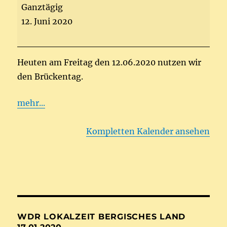
Geschlossen
Ganztägig
am
12. Juni 2020
Brückentag
am
12.06.2020
Heuten am Freitag den 12.06.2020 nutzen wir
den Brückentag.
mehr...
Kompletten Kalender ansehen
WDR LOKALZEIT BERGISCHES LAND