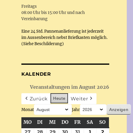
Freitags
08:00 Uhr bis 15:00 Uhr und nach
Vereinbarung
Eine 24 Std. Pannenanlieferung ist jederzeit
im Aussenbereich nebst Briefkasten möglich.
(Siehe Beschilderung)
KALENDER
Veranstaltungen im August 2026
Zurück
Heute
Weiter
Monat
Jahr
MO
MONTAG
DI
DIENSTAG
MI
MITTWOCH
DO
DONNERSTAG
FR
FREITAG
SA
SAMSTAG
SO
SONNTAG
27
27.
28
28.
29
29.
30
30.
31
31.
1
1.
2
2.