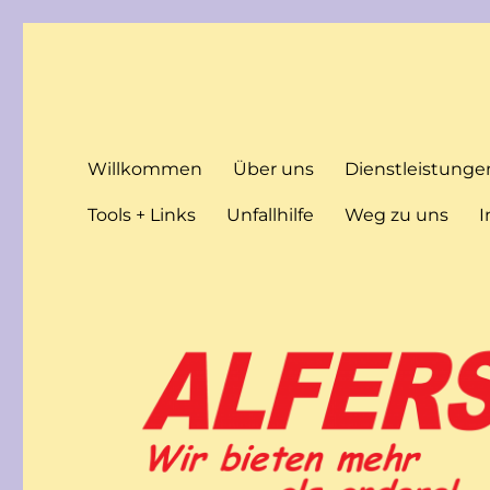
Gebrueder Alfers GmbH
Wir bieten mehr als andere!
Willkommen
Über uns
Dienstleistunge
Tools + Links
Unfallhilfe
Weg zu uns