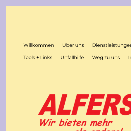
Gebrueder Alfers GmbH
Wir bieten mehr als andere!
Willkommen
Über uns
Dienstleistunge
Tools + Links
Unfallhilfe
Weg zu uns