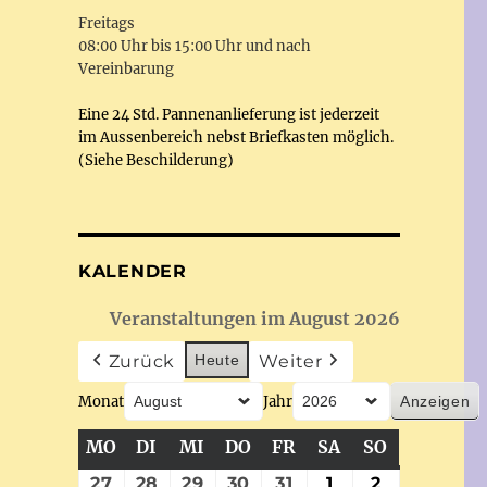
Freitags
08:00 Uhr bis 15:00 Uhr und nach
Vereinbarung
Eine 24 Std. Pannenanlieferung ist jederzeit
im Aussenbereich nebst Briefkasten möglich.
(Siehe Beschilderung)
KALENDER
Veranstaltungen im August 2026
Zurück
Heute
Weiter
Monat
Jahr
MO
MONTAG
DI
DIENSTAG
MI
MITTWOCH
DO
DONNERSTAG
FR
FREITAG
SA
SAMSTAG
SO
SONNTAG
27
27.
28
28.
29
29.
30
30.
31
31.
1
1.
2
2.