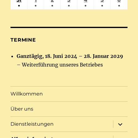
2026
2026
2026
2026
2026
2026
2026
●
●
●
●
●
●
●
VERANSTALTUNG)
VERANSTALTUNG)
VERANSTALTUNG)
VERANSTALTUNG)
VERANSTALTUNG)
VERANSTAL
VERAN
AUGUST
SEPTEMBER
SEPTEMBER
SEPTEMBER
SEPTEMBER
SEPTEMBE
SEPT
(1
(1
(1
(1
(1
(1
(1
2026
2026
2026
2026
2026
2026
2026
VERANSTALTUNG)
VERANSTALTUNG)
VERANSTALTUNG)
VERANSTALTUNG)
VERANSTALTUNG)
VERANSTAL
VERAN
TERMINE
Ganztägig,
18. Juni 2024
–
28. Januar 2029
– Weiterführung unseres Betriebes
Willkommen
Über uns
Unterme
Dienstleistungen
öffnen
Unterme