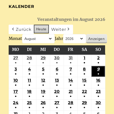
KALENDER
Veranstaltungen im August 2026
Zurück
Heute
Weiter
Monat
Jahr
MO
MONTAG
DI
DIENSTAG
MI
MITTWOCH
DO
DONNERSTAG
FR
FREITAG
SA
SAMSTAG
SO
SONN
27
27.
28
28.
29
29.
30
30.
31
31.
1
1.
2
2.
●
●
●
●
●
●
●
JULI
JULI
JULI
JULI
JULI
AUGUST
AUGU
(1
(1
(1
(1
(1
(1
(1
3
3.
4
4.
5
5.
6
6.
7
7.
8
8.
9
9.
2026
2026
2026
2026
2026
2026
2026
●
●
●
●
●
●
●
VERANSTALTUNG)
VERANSTALTUNG)
VERANSTALTUNG)
VERANSTALTUNG)
VERANSTALTUNG)
VERANSTAL
VERAN
AUGUST
AUGUST
AUGUST
AUGUST
AUGUST
AUGUST
AUGU
(1
(1
(1
(1
(1
(1
(1
10
10.
11
11.
12
12.
13
13.
14
14.
15
15.
16
16.
2026
2026
2026
2026
2026
2026
2026
●
●
●
●
●
●
●
VERANSTALTUNG)
VERANSTALTUNG)
VERANSTALTUNG)
VERANSTALTUNG)
VERANSTALTUNG)
VERANSTAL
VERAN
AUGUST
AUGUST
AUGUST
AUGUST
AUGUST
AUGUST
AUGU
(1
(1
(1
(1
(1
(1
(1
17
17.
18
18.
19
19.
20
20.
21
21.
22
22.
23
23.
2026
2026
2026
2026
2026
2026
2026
●
●
●
●
●
●
●
VERANSTALTUNG)
VERANSTALTUNG)
VERANSTALTUNG)
VERANSTALTUNG)
VERANSTALTUNG)
VERANSTAL
VERAN
AUGUST
AUGUST
AUGUST
AUGUST
AUGUST
AUGUST
AUGU
(1
(1
(1
(1
(1
(1
(1
24
24.
25
25.
26
26.
27
27.
28
28.
29
29.
30
30.
2026
2026
2026
2026
2026
2026
2026
●
●
●
●
●
●
●
VERANSTALTUNG)
VERANSTALTUNG)
VERANSTALTUNG)
VERANSTALTUNG)
VERANSTALTUNG)
VERANSTAL
VERAN
AUGUST
AUGUST
AUGUST
AUGUST
AUGUST
AUGUST
AUGU
(1
(1
(1
(1
(1
(1
(1
31
31.
1
1.
2
2.
3
3.
4
4.
5
5.
6
6.