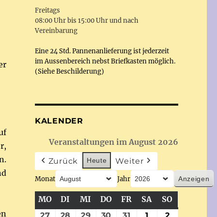
Freitags
08:00 Uhr bis 15:00 Uhr und nach
Vereinbarung
Eine 24 Std. Pannenanlieferung ist jederzeit
im Aussenbereich nebst Briefkasten möglich.
er
(Siehe Beschilderung)
KALENDER
uf
Veranstaltungen im August 2026
r,
n.
Zurück
Heute
Weiter
nd
Monat
Jahr
MO
MONTAG
DI
DIENSTAG
MI
MITTWOCH
DO
DONNERSTAG
FR
FREITAG
SA
SAMSTAG
SO
SONNTAG
en
27
27.
28
28.
29
29.
30
30.
31
31.
1
1.
2
2.