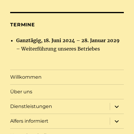
2025
2025
2025
2025
2025
2025
2025
VERANSTALTUNG)
VERANSTALTUNG)
VERANSTALTUNG)
VERANSTALTUNG)
VERANSTALTUNG)
VERANSTAL
VERAN
TERMINE
Ganztägig,
18. Juni 2024
–
28. Januar 2029
– Weiterführung unseres Betriebes
Willkommen
Über uns
Unterme
Dienstleistungen
öffnen
Unterme
Alfers informiert
öffnen