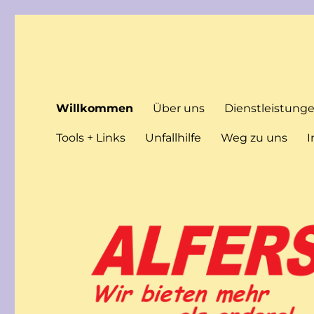
Gebrueder Alfers GmbH
Wir bieten mehr als andere!
Willkommen
Über uns
Dienstleistung
Tools + Links
Unfallhilfe
Weg zu uns