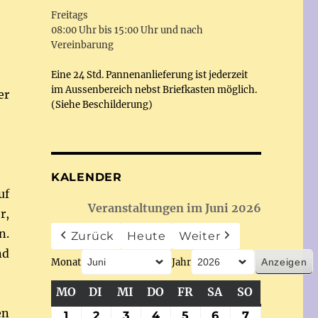
Freitags
08:00 Uhr bis 15:00 Uhr und nach
Vereinbarung
Eine 24 Std. Pannenanlieferung ist jederzeit
im Aussenbereich nebst Briefkasten möglich.
er
(Siehe Beschilderung)
KALENDER
uf
Veranstaltungen im Juni 2026
r,
n.
Zurück
Heute
Weiter
nd
Monat
Jahr
MO
MONTAG
DI
DIENSTAG
MI
MITTWOCH
DO
DONNERSTAG
FR
FREITAG
SA
SAMSTAG
SO
SONNTAG
en
1
1.
2
2.
3
3.
4
4.
5
5.
6
6.
7
7.